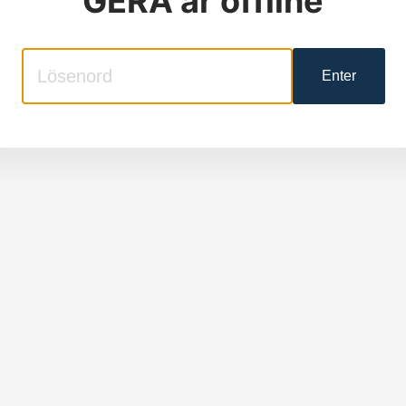
GERA
är offline
Enter