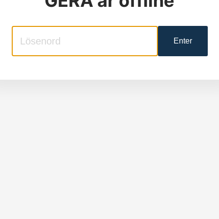
GERA
är offline
Enter