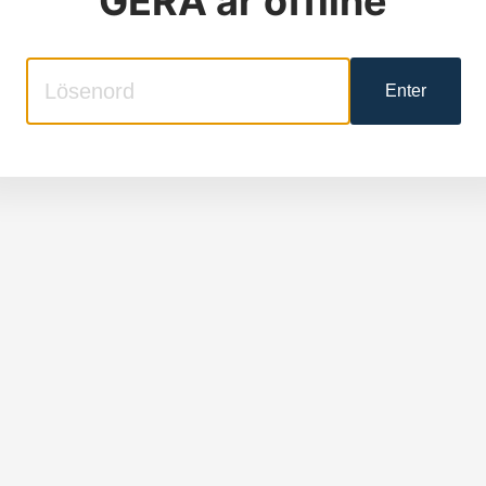
GERA
är offline
Enter