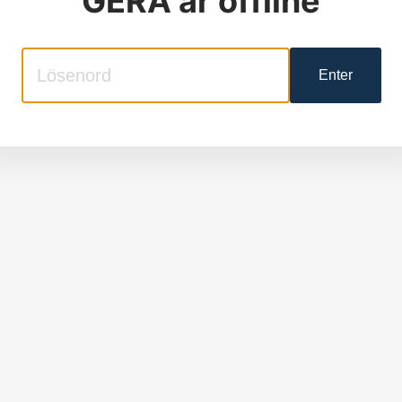
GERA
är offline
Enter