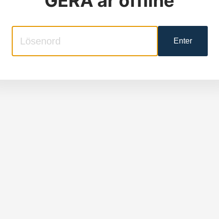
GERA
är offline
Enter