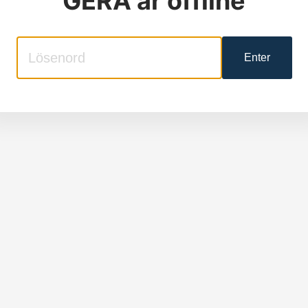
GERA
är offline
Enter