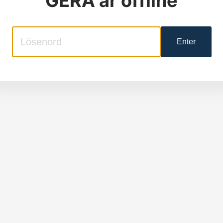
GERA
är offline
Enter