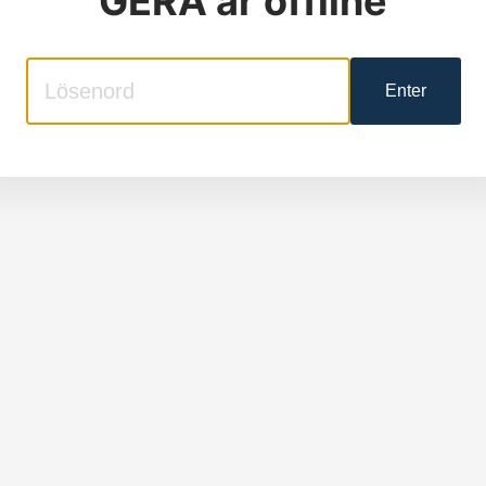
GERA
är offline
Enter