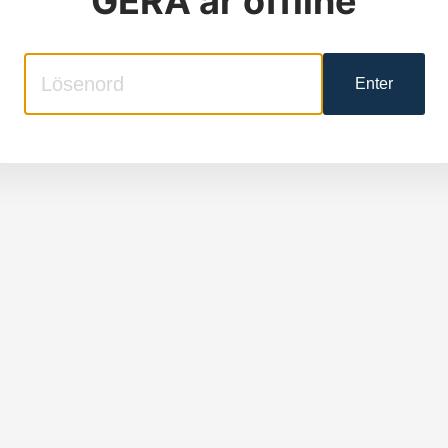
GERA
är offline
Enter