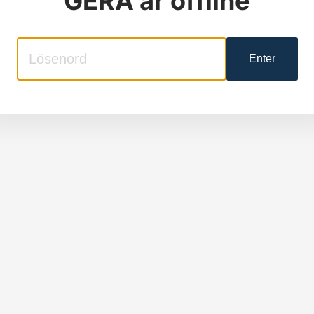
GERA
är offline
Enter