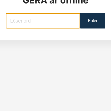
GERA
är offline
Enter